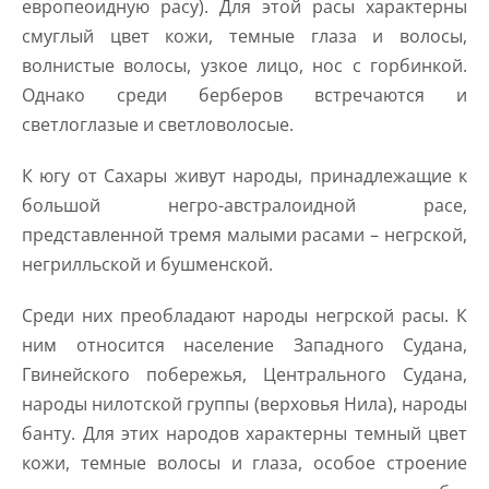
европеоидную расу). Для этой расы характерны
смуглый цвет кожи, темные глаза и волосы,
волнистые волосы, узкое лицо, нос с горбинкой.
Однако среди берберов встречаются и
светлоглазые и светловолосые.
К югу от Сахары живут народы, принадлежащие к
большой негро-австралоидной расе,
представленной тремя малыми расами – негрской,
негрилльской и бушменской.
Среди них преобладают народы негрской расы. К
ним относится население Западного Судана,
Гвинейского побережья, Центрального Судана,
народы нилотской группы (верховья Нила), народы
банту. Для этих народов характерны темный цвет
кожи, темные волосы и глаза, особое строение