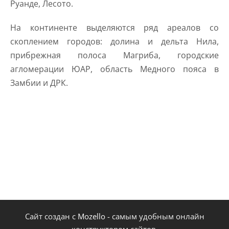
Руанде, Лесото.
На континенте выделяются ряд ареалов со
скоплением городов: долина и дельта Нила,
прибрежная полоса Магриба, городские
агломерации ЮАР, область Медного пояса в
Замбии и ДРК.
Сайт создан с
Mozello
- самым удобным онлайн
конструктором сайтов.