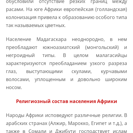
обусловили отсутствие резких границ между
расами. На юге Африки европейская (голландская)
колонизация привела к образованию особого типа
так называемых цветных.
Население Мадагаскара неоднородно, в нем
преобладают южноазиатский (монгольский) и
негроидный типы. В целом малагасийцы
характеризуются преобладанием узкого разреза
глаз, выступающими скулами, курчавыми
волосами, уплощенным и довольно широким
носом.
Религиозный состав населения Африки
Народы Африки исповедуют различные религии. В
арабских странах (Алжир, Марокко, Египет и т.д.), а
также в Сомали и Джибути господствует ислам