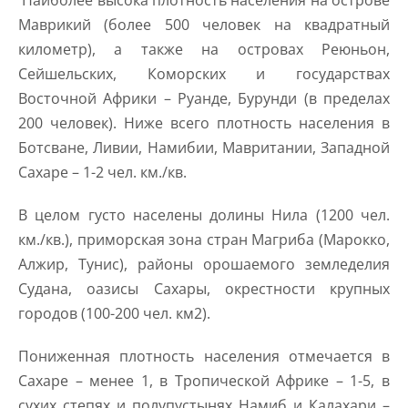
Маврикий (более 500 человек на квадратный
километр), а также на островах Реюньон,
Сейшельских, Коморских и государствах
Восточной Африки – Руанде, Бурунди (в пределах
200 человек). Ниже всего плотность населения в
Ботсване, Ливии, Намибии, Мавритании, Западной
Сахаре – 1-2 чел. км./кв.
В целом густо населены долины Нила (1200 чел.
км./кв.), приморская зона стран Магриба (Марокко,
Алжир, Тунис), районы орошаемого земледелия
Судана, оазисы Сахары, окрестности крупных
городов (100-200 чел. км2).
Пониженная плотность населения отмечается в
Сахаре – менее 1, в Тропической Африке – 1-5, в
сухих степях и полупустынях Намиб и Калахари –