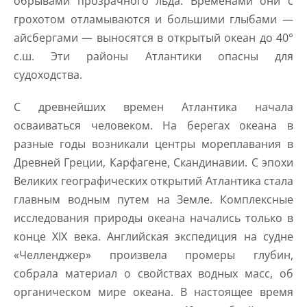
обрывами прозрачного льда. Временами они с
грохотом отламываются и большими глыбами —
айсбергами — выносятся в открытый океан до 40°
с.ш. Эти районы Атлантики опасны для
судоходства.
С древнейших времен Атлантика начала
осваиваться человеком. На берегах океана в
разные годы возникали центры мореплавания в
Древней Греции, Карфагене, Скандинавии. С эпохи
Великих географических открытий Атлантика стала
главным водным путем на Земле. Комплексные
исследования природы океана начались только в
конце XIX века. Английская экспедиция на судне
«Челленджер» произвела промеры глубин,
собрала материал о свойствах водных масс, об
органическом мире океана. В настоящее время