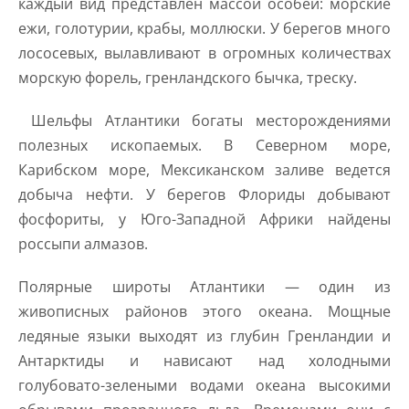
каждый вид представлен массой особей: морские
ежи, голотурии, крабы, моллюски. У берегов много
лососевых, вылавливают в огромных количествах
морскую форель, гренландского бычка, треску.
Шельфы Атлантики богаты месторождениями
полезных ископаемых. В Северном море,
Карибском море, Мексиканском заливе ведется
добыча нефти. У берегов Флориды добывают
фосфориты, у Юго-Западной Африки найдены
россыпи алмазов.
Полярные широты Атлантики — один из
живописных районов этого океана. Мощные
ледяные языки выходят из глубин Гренландии и
Антарктиды и нависают над холодными
голубовато-зелеными водами океана высокими